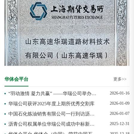
华体会平台
更多>>
“羽动激情 凝力共赢” ——华瑞公司举办第二届职工羽毛球比赛
2026-01-16
华瑞公司获评2025年度上期所优秀交割库
2026-01-09
中国石化炼油销售有限公司一行到访沥青公司
2026-01-07
沥青公司权属单位华瑞公司成功中标新疆S12项目，助力西北市场拓展
2025-12-31
2025-12-18