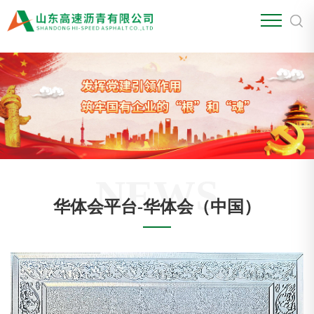
华体会平台
NEWS
华体会平台-华体会（中国）